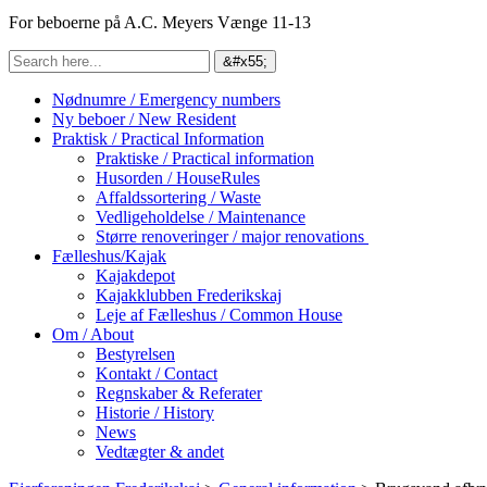
For beboerne på A.C. Meyers Vænge 11-13
Nødnumre / Emergency numbers
Ny beboer / New Resident
Praktisk / Practical Information
Praktiske / Practical information
Husorden / HouseRules
Affaldssortering / Waste
Vedligeholdelse / Maintenance
Større renoveringer / major renovations
Fælleshus/Kajak
Kajakdepot
Kajakklubben Frederikskaj
Leje af Fælleshus / Common House
Om / About
Bestyrelsen
Kontakt / Contact
Regnskaber & Referater
Historie / History
News
Vedtægter & andet