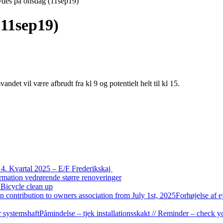
ydes på onsdag (11sep19)
(11sep19)
ndet vil være afbrudt fra kl 9 og potentielt helt til kl 15.
4. Kvartal 2025 – E/F Frederikskaj
ormation vedrørende større renoveringer
 Bicycle clean up
Forhøjelse af e
Påmindelse – tjek installationsskakt // Reminder – check y