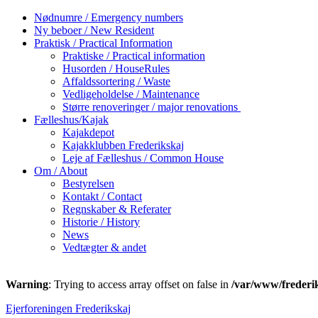
Nødnumre / Emergency numbers
Ny beboer / New Resident
Praktisk / Practical Information
Praktiske / Practical information
Husorden / HouseRules
Affaldssortering / Waste
Vedligeholdelse / Maintenance
Større renoveringer / major renovations
Fælleshus/Kajak
Kajakdepot
Kajakklubben Frederikskaj
Leje af Fælleshus / Common House
Om / About
Bestyrelsen
Kontakt / Contact
Regnskaber & Referater
Historie / History
News
Vedtægter & andet
Warning
: Trying to access array offset on false in
/var/www/frederi
Ejerforeningen Frederikskaj