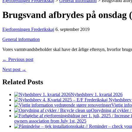
Ejerforeningen Frederikskaj
>
General information
>
Brugsvand afbr
Brugsvand afbrydes på onsdag 
Ejerforeningen Frederikskaj
6. september 2019
General information
Vores varmtvandsbeholder skal have det årlige eftersyn, hvorfor brugsva
← Previous post
Next post →
Related Posts
Nyhedsbrev 1. kvartal 2026
Nyhedsbrev 
Vigtig inf
Oprydning af cykler /
owners association from July 1st, 2025