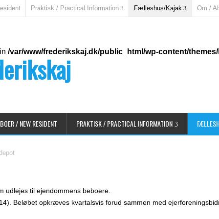
esident
Praktisk / Practical Information
Fælleshus/Kajak
Om / A
 in
/var/www/frederikskaj.dk/public_html/wp-content/theme
derikskaj
BOER / NEW RESIDENT
PRAKTISK / PRACTICAL INFORMATION
FÆLLES
depot
som udlejes til ejendommens beboere.
2014). Beløbet opkræves kvartalsvis forud sammen med ejerforeningsbid