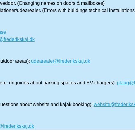
hoveddør. (Changing names on doors & mailboxes)
ationer/udearealer. (Errors with buildings technical installations
use
frederikskaj.dk
utdoor areas):
udearealer@frederikskaj.dk
re. (inquiries about parking spaces and EV-chargers):
plaug@f
estions about website and kajak booking):
website@frederiksk
@frederikskaj.dk