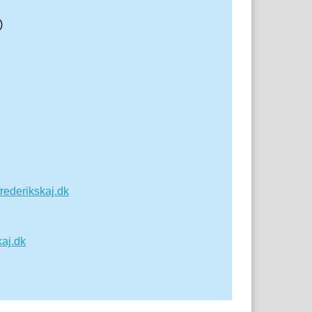
)
rederikskaj.dk
aj.dk