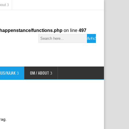
bout
s/happenstance/functions.php
on line
497
HUS/KAJAK
OM / ABOUT
rag.