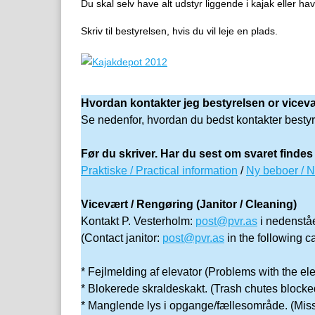
Du skal selv have alt udstyr liggende i kajak eller h
Skriv til bestyrelsen, hvis du vil leje en plads.
Hvordan kontakter jeg bestyrelsen or vice
Se nedenfor, hvordan du bedst kontakter bestyre
Før du skriver. Har du sest om svaret findes 
Praktiske / Practical information
/
Ny beboer / 
Vicevært / Rengøring (Janitor / Cleaning)
Kontakt P. Vesterholm:
post@pvr.as
i nedenståe
(Contact janitor:
post@pvr.as
in the following c
* Fejlmelding af elevator (Problems with the el
* Blokerede skraldeskakt. (Trash chutes blocke
* Manglende lys i opgange/fællesområde. (Miss