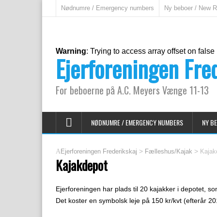
Nødnumre / Emergency numbers
Ny beboer / New R
Warning
: Trying to access array offset on false
Ejerforeningen Fre
For beboerne på A.C. Meyers Vænge 11-13
NØDNUMRE / EMERGENCY NUMBERS
NY BE
>
>
Ejerforeningen Frederikskaj
Fælleshus/Kajak
Kajak
Kajakdepot
Ejerforeningen har plads til 20 kajakker i depotet, 
Det koster en symbolsk leje på 150 kr/kvt (efterår 